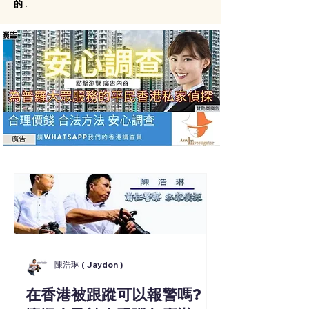
的.
陳浩琳 ( Jaydon )
在香港被跟蹤可以報警嗎?