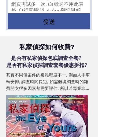
發送
私家偵探如何收費?
是否有私家偵探包底調查全餐?
是否有私家偵探調查套餐優惠拆扣?
其實不同個案件的複雜程度不一, 例如人手車
輛安排, 調查時間長短, 如需離境調查時的雜
費開支很多因素都需要評估. 所以若專業非呃
人的私家偵探, 絶不可能在未了解你個案的情
況下, 便隨便給你一個全餐包底調查的私家偵
探收費.

就以私家偵探 陳浩琳 專門調查婚外情外遇出
軌個案為例, 如你希望陳浩琳能給你準確評估
的收費報價. 不妨前往陳浩琳私家偵探收費, 