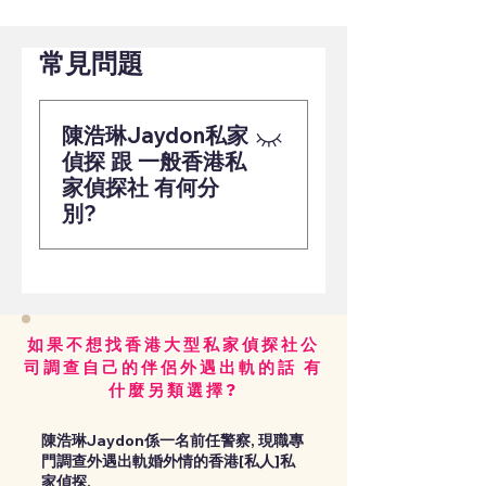
常見問題
陳浩琳Jaydon私家
偵探 跟 一般香港私
家偵探社 有何分
別?
1) 不以最低價劃一套餐型式
收費作招徠 而是著重針對每
位客戶的實際情況需要 以逹
成目的為目標 進行針對性調
如果不想找香港大型私家偵探社公
查。2) 親自全程參與行動 及
司調查自己的伴侶外遇出軌的話 有
什麼另類選擇?
親自向客戶實時匯報進展 不
是等待偵探社客戶服務員間
陳浩琳Jaydon係一名前任警察, 現職專
接匯報摘要報告3) 陳浩琳 是
門調查外遇出軌婚外情的香港[私人]私
一名前警員, 不是流氓, 處理
家偵探.