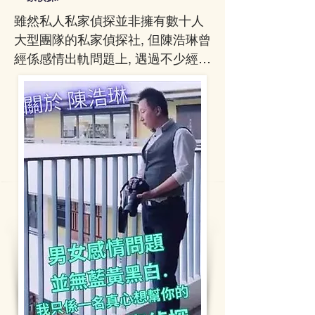
私人敏感個案時 會有更高的
雖然私人私家偵探並非擁有數十人
道德操守保障。 4) 陳浩琳 雖
大型團隊的私家偵探社, 但陳浩琳曾
然以個人私家偵探名義, 親自
接洽客戶 及 實地參與每一次
經係感情出軌問題上, 遇過不少經
行動。根據案件嘅複雜程
歷. 因此身同感受知道你一個人獨自
度，陳浩琳 會安排額外嘅私
面對外遇出軌困惑時, 有幾不安及痛
家偵探助手協助，確保工作
苦.私人私家偵探不會像大型私家偵
完成妥當。但無論有幾多助
探社公司把你的婚外情內容存檔詳
手協助，只有 Jaydon 本人
盡紀錄.

會掌握客戶嘅個人資料，不
會分享給其他助手。5)
陳浩琳希望自己的親身經歷及私家
Facebook及IG 均已取得
「Meta官方驗證」擁有藍色
偵探經驗能給你個人更貼心的幫忙.

勾勾徽章標誌, 帳號真實安
全。6) Google商家資訊已驗
陳浩琳也會直接向你全程付責. 由跟
證。
你商談, 到實地行動, 都會親力親為, 
直接向你匯報所有事情.