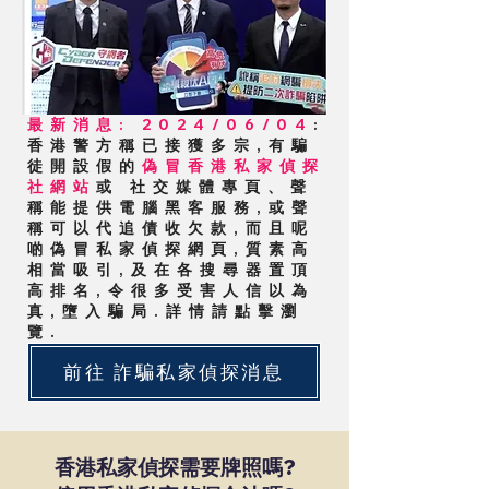
最新消息: 2024/06/04
:
香港警方稱已接獲多宗,有騙
徒開設假的
偽冒香港私家偵探
社網站
或 社交媒體專頁、聲
稱能提供電腦黑客服務,或聲
稱可以代追債收欠款,而且呢
啲偽冒私家偵探網頁,質素高
相當吸引,及在各搜尋器置頂
高排名,令很多受害人信以為
真,墮入騙局.詳情請點擊瀏
覽.
前往 詐騙私家偵探消息
香港私家偵探需要牌照嗎?