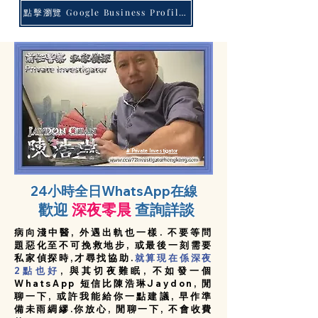
點擊瀏覽 Google Business Profile 客戶評語
# Private Investigator
24小時全日WhatsApp在線
歡迎
深夜零晨
查詢詳談
病向淺中醫, 外遇出軌也一樣. 不要等問
題惡化至不可挽救地步, 或最後一刻需要
私家偵探時,才尋找協助.
就算現在係深夜
2點也好
, 與其切夜難眠, 不如發一個
WhatsApp 短信比陳浩琳Jaydon, 閒
聊一下, 或許我能給你一點建議, 早作準
備未雨綢繆.你放心, 閒聊一下, 不會收費