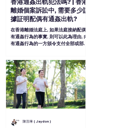
香港通姦出軌犯法嗎? | 香港
離婚個案訴訟中, 需要多少証
據証明配偶有通姦出軌?
在香港離婚法庭上, 如果法庭接納配偶
有通姦行為的事實, 則可以此為理由, 向
有通姦行為的一方頒令支付全部或部份
法庭及律師訟費.
陳浩琳 ( Jaydon )