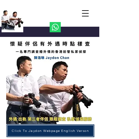
Jaydon Private Investigator
陳浩琳 私家偵探 24小時熱線
852-6063-4841
Click To Jaydon Webpage English Verson