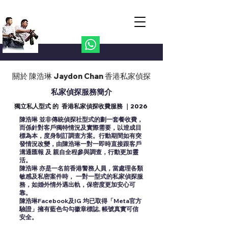
Jaydon Private Investigator
陳浩琳 私家偵探 24小時熱線
852-6063-4841
關於 陳浩琳 Jaydon Chan 香港私家偵探
私家偵探服務簡介
獨立私人型式 的 香港私家偵探收費服務 ｜2026
陳浩琳 並非傳統偵探社型式的劃一套餐收費，
而係針對客戶獨特情況及實際需要，以逹成目
標為本，度身制訂調查方案。行動期間如有突
發情況改變，由陳浩琳一對一即時直接跟客戶
溝通匯報 及 親自全程參與調查，行動更加靈
活。
陳浩琳 亦是一名前香港警務人員，當處理各類
敏感及私密案件時， 一對一型式的私家偵探服
務，如婚外情外遇出軌，保密度更加安心可
靠。
陳浩琳Facebook及IG 均已取得「Meta官方
驗證」擁有藍色勾勾徽章標誌, 帳號真實可信
安全。