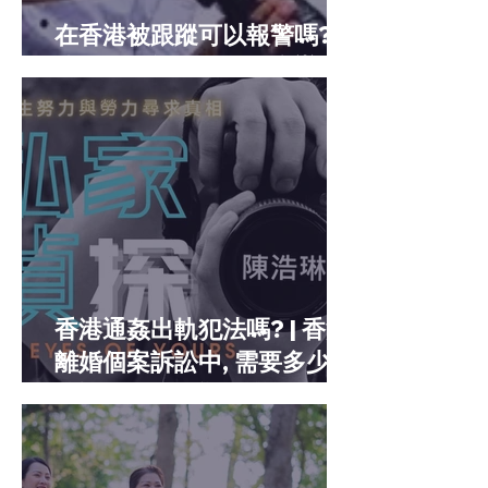
在香港被跟蹤可以報警嗎?
懷疑自己被人跟蹤怎麼辦
香港通姦出軌犯法嗎? | 香港
離婚個案訴訟中, 需要多少証
據証明配偶有通姦出軌?