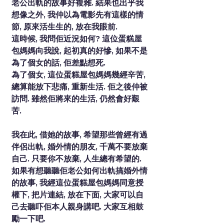
老公出軌的故事好複雜. 結果也出乎我
想像之外, 我仲以為電影先有這樣的情
節, 原來活生生的, 放在我眼前.
這時候, 我問佢近況如何? 這位蛋糕屋
包媽媽向我說, 起初真的好慘, 如果不是
為了個女的話, 佢差點想死.
為了個女, 這位蛋糕屋包媽媽幾經辛苦, 
總算能放下悲痛, 重新生活. 佢之後仲被
訪問. 雖然佢將來的生活, 仍然會好艱
苦.
我在此, 借她的故事, 希望那些曾經有過
伴侶出軌, 婚外情的朋友, 千萬不要放棄
自己. 只要你不放棄, 人生總有希望的.
如果有想聽聽佢老公如何出軌搞婚外情
的故事, 我經這位蛋糕屋包媽媽同意授
權下, 把片連結, 放在下面, 大家可以自
己去聽吓佢本人親身講吧. 大家互相鼓
勵一下吧.