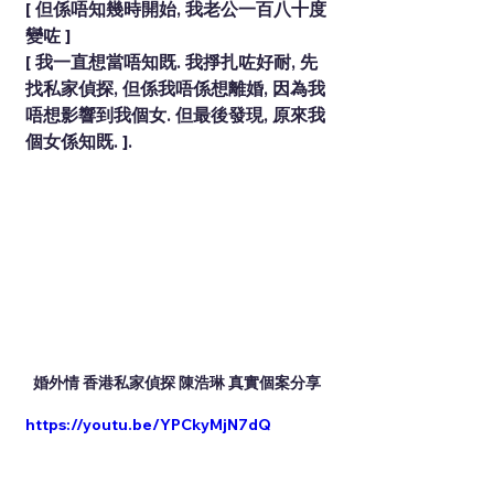
[ 但係唔知幾時開始, 我老公一百八十度
變咗 ]
[ 我一直想當唔知既. 我掙扎咗好耐, 先
找
私家偵探
, 但係我唔係想離婚, 因為我
唔想影響到我個女. 但最後發現, 原來我
個女係知既. ].
婚外情 香港私家偵探 陳浩琳 真實個案分享
https://youtu.be/YPCkyMjN7dQ