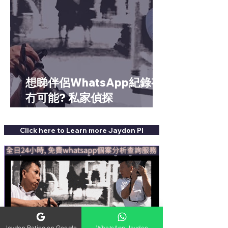
想睇伴侶WhatsApp紀錄有
冇可能? 私家偵探
WhatsApp收費幾多？
Click here to Learn more Jaydon PI
Jaydon Rating on Google
WhatsApp Jaydon