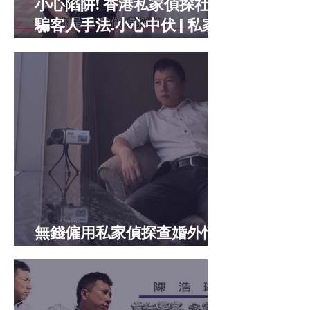
小心陷阱! 香港私家偵探社欺
騙客人手法.小心中伏 | 私家
偵探邊間好 2026
無錢僱用私家偵探查婚外情
的時候, 還有什麼可以選擇?