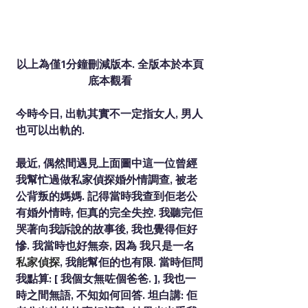
以上為僅1分鐘刪減版本. 全版本於本頁
底本觀看
今時今日, 出軌其實不一定指女人, 男人
也可以出軌的. 
最近, 偶然間遇見上面圖中這一位曾經
我幫忙過做
私家偵探
婚外情調查, 被老
公背叛的媽媽. 記得當時我查到佢老公
有婚外情時, 佢真的完全失控. 我聽完佢
哭著向我訴說的故事後, 我也覺得佢好
慘. 我當時也好無奈, 因為 我只是一名
私家偵探
, 我能幫佢的也有限. 當時佢問
我點算: [ 我個女無咗個爸爸. ], 我也一
時之間無語, 不知如何回答. 坦白講: 佢