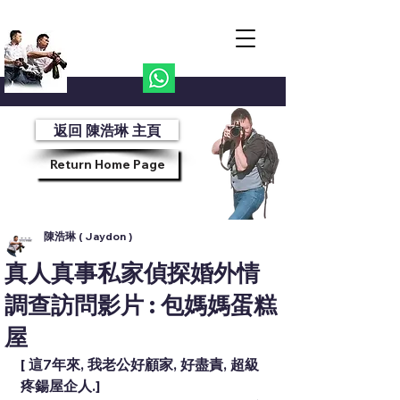
Jaydon Private Investigator
陳浩琳 私家偵探 24小時熱線
852-6063-4841
返回 陳浩琳 主頁
Return Home Page
陳浩琳 ( Jaydon )
真人真事私家偵探婚外情
調查訪問影片 : 包媽媽蛋糕
屋
[ 這7年來, 我老公好顧家, 好盡責, 超級
疼鍚屋企人.]