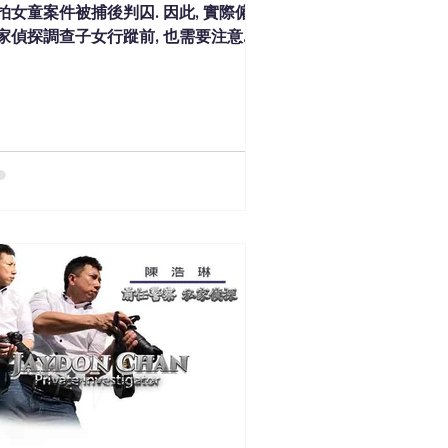
拍女童案件被捕後判囚. 因此, 實際僱用
家偵探調查子女行蹤前, 也需要注意一
事項.