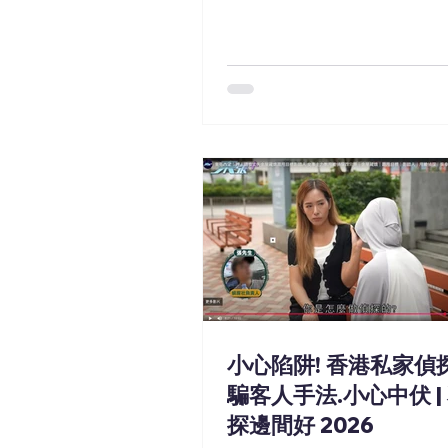
小心陷阱! 香港私家偵
騙客人手法.小心中伏 |
探邊間好 2026