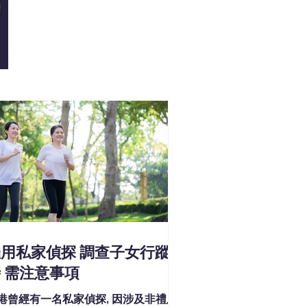
用私家偵探 調查子女行蹤
 需注意事項
港曾經有一名私家偵探, 因涉及非禮及