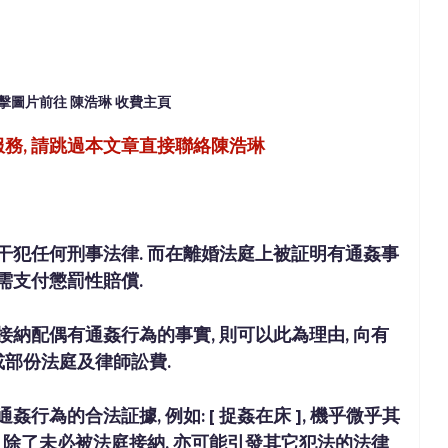
擊圖片前往 陳浩琳 收費主頁
務, 請跳過本文章直接聯絡陳浩琳
無干犯任何刑事法律. 而在離婚法庭上被証明有通姦事
需支付懲罰性賠償.
接納配偶有通姦行為的事實, 則可以此為理由, 向有
部份法庭及律師訟費. 
行為的合法証據, 例如: [ 捉姦在床 ], 機乎微乎其
, 除了未必被法庭接納, 亦可能引發其它犯法的法律