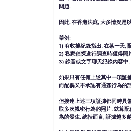
問題.
因此, 在香港法庭, 大多情況
舉例: 
1) 有收據紀錄指出, 在某一天
2) 
私家偵探進行調查
時獲得照片
3) 錄音或文字聊天紀錄內容中
如果只有任何上述其中一項証據
而配偶又不承認有通姦行為的話
但接連上述三項証據都同時具備
取多次親密行為的照片, 就算配
為的發生. 總括而言, 証據越多越