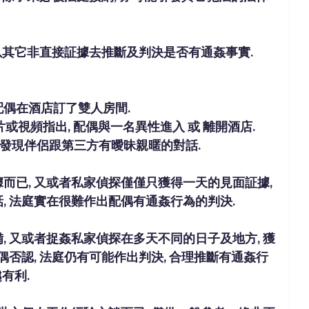
是以其它非直接証據去推斷及判決是否有通姦事實.
, 配偶在酒店訂了雙人房間.
或視頻指出, 配偶與一名異性進入 或 離開酒店. 
, 發現伴侶跟第三方有曖昧親暱的對話.
而已, 又或者
私家偵探
僅僅只獲得一天的見面証據, 
, 法庭實在很難作出配偶有通姦行為的判決.
, 又或者
捉姦私家偵探
在多天不同的日子及地方, 獲
偶否認, 法庭仍有可能作出判決, 合理推斷有通姦行
有利.