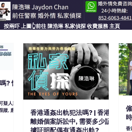
按兩吓 上圖👆前往 ​陳浩琳 私家偵探 收費服務 主頁
嗎? 懷
有可疑人跟
僱
蹤, 應認
香港通姦出軌犯法嗎? | 香港
時
離婚個案訴訟中, 需要多少証
香
據証明配偶有通姦出軌?