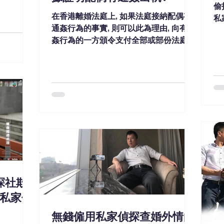
偷
在香港離婚法庭上, 如果法庭接納配偶有
私
通姦行為的事實, 則可以此為理由, 向有通
些
姦行為的一方頒令支付全部或部份法庭及
律師訟費.
探社欺
 私家偵
無錢僱用私家偵探查婚外情的