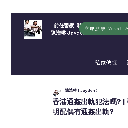
前任警察 私家偵探
立即點擊 Whats
​陳浩琳 Jaydon Chan
私家偵探
陳浩琳 ( Jaydon )
香港通姦出軌犯法嗎? |
明配偶有通姦出軌?